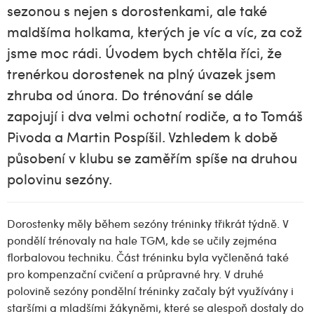
sezonou s nejen s dorostenkami, ale také
maldšíma holkama, kterých je víc a víc, za což
jsme moc rádi. Úvodem bych chtěla říci, že
trenérkou dorostenek na plný úvazek jsem
zhruba od února. Do trénování se dále
zapojují i dva velmi ochotní rodiče, a to Tomáš
Pivoda a Martin Pospíšil. Vzhledem k době
působení v klubu se zaměřím spíše na druhou
polovinu sezóny.
Dorostenky měly během sezóny tréninky třikrát týdně. V
pondělí trénovaly na hale TGM, kde se učily zejména
florbalovou techniku. Část tréninku byla vyčleněná také
pro kompenzační cvičení a průpravné hry. V druhé
polovině sezóny pondělní tréninky začaly být využívány i
staršími a mladšími žákyněmi, které se alespoň dostaly do