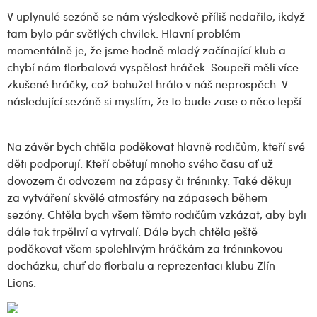
V uplynulé sezóně se nám výsledkově příliš nedařilo, ikdyž
tam bylo pár světlých chvilek. Hlavní problém
momentálně je, že jsme hodně mladý začínající klub a
chybí nám florbalová vyspělost hráček. Soupeři měli více
zkušené hráčky, což bohužel hrálo v náš neprospěch. V
následující sezóně si myslím, že to bude zase o něco lepší.
Na závěr bych chtěla poděkovat hlavně rodičům, kteří své
děti podporují. Kteří obětují mnoho svého času ať už
dovozem či odvozem na zápasy či tréninky. Také děkuji
za vytváření skvělé atmosféry na zápasech během
sezóny. Chtěla bych všem těmto rodičům vzkázat, aby byli
dále tak trpěliví a vytrvalí. Dále bych chtěla ještě
poděkovat všem spolehlivým hráčkám za tréninkovou
docházku, chuť do florbalu a reprezentaci klubu Zlín
Lions.