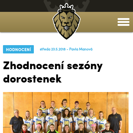
togg
men
HODNOCENÍ
středa 23.5.2018 - Pavla Manová
Zhodnocení sezóny
dorostenek