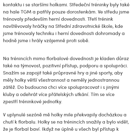
kontaktu i se staršími holkami. Středeční tréninky byly také
na hale TGM a patřily pouze dorostenkám. Ve středu jsme
trénovaly především herní dovednosti. Třetí trénink
navštěvovaly hráčky na Střední zdravotnické škole, kde
jsme trénovaly techniku i herní dovednosti dohromady a
hodně jsme i hrály vzájemně proti sobě.
Na trénincích mimo florbalové dovednosti je kladen důraz
také na týmovost, pozitivní přístup, podporu a spolupráci.
Snažím se zapojit také průpravné hry a jiné sporty, aby
měly holky větší všestrannost a neměly jednostrannou
zátěž. Do budoucna chci více spolupracovat i s jinými
kluby a odehrát více přátelských utkání. Tím se více
zpestří tréninkové jednotky.
V uplynulé sezóně mě holky mile překvapily docházkou a
chutí k florbalu. Holky se na trénincích snažily a bylo vidět,
že je florbal baví. Ikdyž ne úplně u všech byl přístup k