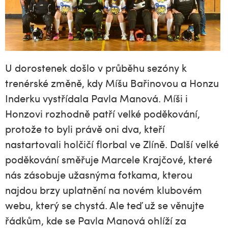
U dorostenek došlo v průběhu sezóny k
trenérské změně, kdy Míšu Bařinovou a Honzu
Inderku vystřídala Pavla Manová. Míši i
Honzovi rozhodně patří velké poděkování,
protože to byli právě oni dva, kteří
nastartovali holčičí florbal ve Zlíně. Další velké
poděkování směřuje Marcele Krajčové, které
nás zásobuje užasnýma fotkama, kterou
najdou brzy uplatnění na novém klubovém
webu, který se chystá. Ale teď už se věnujte
řádkům, kde se Pavla Manová ohlíží za