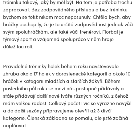
tréninku takový, jaký by měl být. Na tom je potřeba trochu
zapracovat. Bez zodpovědného přístupu a bez tréninku
bychom se totiž nikam moc neposunuly. Chtěla bych, aby
hráčky pochopily, že je to určitá zodpovědnost jednak vůči
svým spoluhráčkám, ale také vůči trenérovi. Florbal je
týmový sport a vzájemná spolupráce v něm hraje
důležitou roli.
Pravidelné tréninky holek během roku navštěvovalo
zhruba okolo 17 holek v dorostenecké kategorii a okolo 10
hráček v kategorii mladších a starších žákyň. Během
posledního půl roku se mezi nás postupně přidávaly a
stále přidávají další nové tváře různých ročníků, z čehož
mám velkou radost. Celkový počet Lvic se výrazně navýšil
a do další sezóny připravujeme otevřít až 3 dívčí
kategorie. Členská základna se pomalu, ale jistě začíná
naplňovat.